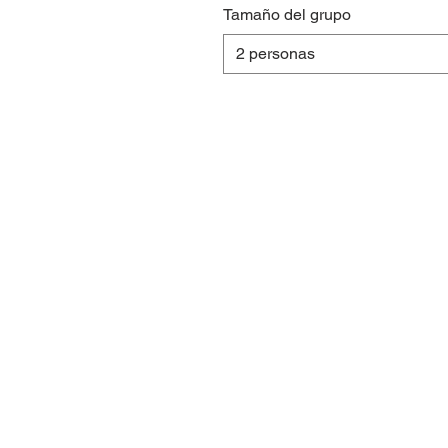
Tamaño del grupo
2 personas
© 1987-2020 by La Cabaña Restauran