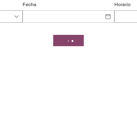
Fecha
Horario
t Nogales.
840 N Grand Ave Ste 12, N