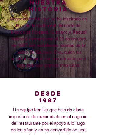
Nuestra
HISTORIA
Negocio familiar que se ha inspirado en
la comida tradicional del norte de
México en Nogales. Gustavo y Raquel
Valencia comenzaron el 20 de octubre
de 1987 con excelentes recetas de la
madre de Gustavo, Eva, quien los
ayudó a tomar el camino correcto para
esta deliciosa comida mexicana.
DESDE
1987
Un equipo familiar que ha sido clave
importante de crecimiento en el negocio
del restaurante por el apoyo a lo largo
de los años y se ha convertido en una